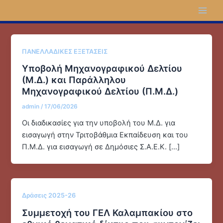
στο
Μετάβαση
Post
Main
περιεχόμενο
στο
pagination
Men
περιεχόμενο
ΠΑΝΕΛΛΑΔΙΚΕΣ ΕΞΕΤΑΣΕΙΣ
Yποβολή Μηχανογραφικού Δελτίου
(Μ.Δ.) και Παράλληλου
Μηχανογραφικού Δελτίου (Π.Μ.Δ.)
admin
/
17/06/2026
Οι διαδικασίες για την υποβολή του Μ.Δ. για
εισαγωγή στην Τριτοβάθμια Εκπαίδευση και του
Π.Μ.Δ. για εισαγωγή σε Δημόσιες Σ.Α.Ε.Κ. […]
Δράσεις 2025-26
Συμμετοχή του ΓΕΛ Καλαμπακίου στο